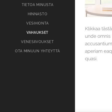
TIETOA MINUSTA
HINNASTO
VESIHIONTA
Klikkaa tästä
VAHAUKSET
unde omnis i
VENESIIVOUKSET
accusantium
aperiam eaqu
OTA MINUUN YHTEYTTÄ
quasi.