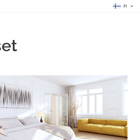
FI
et