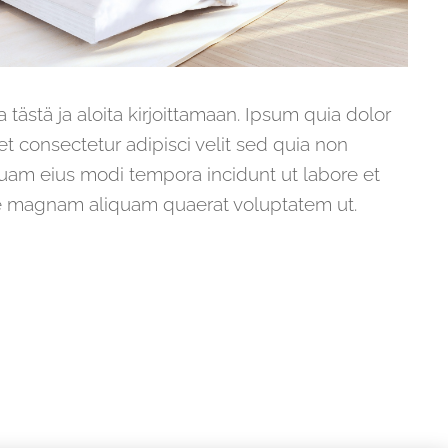
a tästä ja aloita kirjoittamaan. Ipsum quia dolor
et consectetur adipisci velit sed quia non
am eius modi tempora incidunt ut labore et
e magnam aliquam quaerat voluptatem ut.